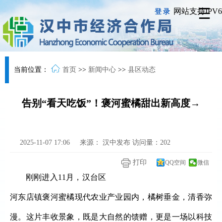
网站支持IPV6
登录
当前位置：
首页
>>
新闻中心
>>
县区动态
告别“看天吃饭”！褒河蜜橘甜出新高度→
2025-11-07 17:06
来源：
汉中发布
访问量：
202
打印
QQ空间
微信
刚刚进入
11月，汉台区
河东店镇褒河蜜橘现代农业产业园内，橘树垂金，清香弥
漫。这片丰收景象，既是大自然的馈赠，更是一场以科技