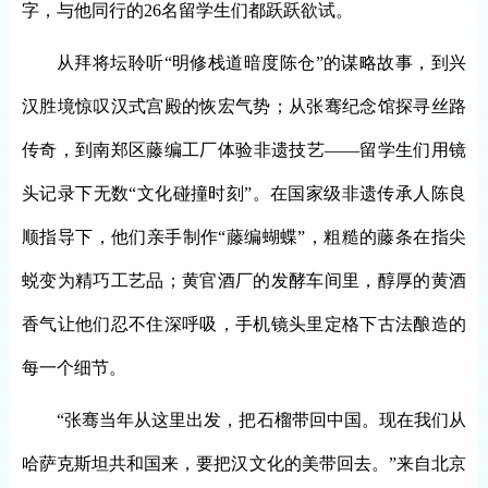
字，与他同行的26名留学生们都跃跃欲试。
从拜将坛聆听
“明修栈道暗度陈仓”的谋略故事，到兴
汉胜境惊叹汉式宫殿的恢宏气势；从张骞纪念馆探寻丝路
传奇，到南郑区藤编工厂体验非遗技艺——留学生们用镜
头记录下无数“文化碰撞时刻”。在国家级非遗传承人陈良
顺指导下，他们亲手制作“藤编蝴蝶”，粗糙的藤条在指尖
蜕变为精巧工艺品；黄官酒厂的发酵车间里，醇厚的黄酒
香气让他们忍不住深呼吸，手机镜头里定格下古法酿造的
每一个细节。
“张骞当年从这里出发，把石榴带回中国。现在我们从
哈萨克斯坦共和国来，要把汉文化的美带回去。”来自北京