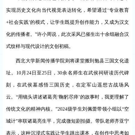
实现历史文化向当代视觉表达转化，希望通过‘专业教育
+社会实践’的模式，让学生既提升创作能力，又成为汉文
化的传播者。”许小周说，此次采风已催生出十余组融合汉
式纹样与现代设计的文创初稿。
西北大学新闻传播学院则将课堂搬到勉县三国文化遗
址。
10月24日至25日，30余名师生在武侯祠研读历代碑
刻，在武侯墓感悟三国历史，在定军山遥想古战场风
云。“用镜头讲述诸葛亮‘鞠躬尽瘁’的故事时，我更理解了
传统文化的精神内核。”2024级学生刘佩蕾带领小组以“空
城计”串联诸葛亮生平，完成微短剧拍摄。带队老师齐亚宁
表示，这种沉浸式实践让学生跳出课本，在创作中思考如