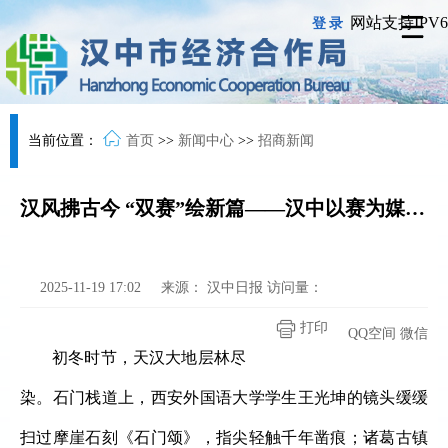
网站支持IPV6
登录
当前位置：
首页
>>
新闻中心
>>
招商新闻
汉风拂古今 “双赛”绘新篇——汉中以赛为媒激活文化传承新动能
2025-11-19 17:02
来源：
汉中日报
访问量：
打印
QQ空间
微信
初冬时节，天汉大地层林尽
染。石门栈道上，西安外国语大学学生王光坤的镜头缓缓
扫过摩崖石刻《石门颂》，指尖轻触千年凿痕；诸葛古镇