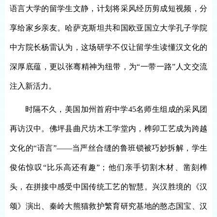
语言大学的留学生文静，计划将采风经历剪成短视频，分
享给家乡亲友。哈萨克斯坦共和国欧亚国立大学孔子学院
中方院长杨雷认为，这场研学不仅让留学生读懂汉文化的
深厚底蕴，更以张骞精神为纽带，为“一带一路”人文交流
注入新活力。
时隔不久，美国加州首府中学
45名师生组成的采风团
再访汉中。佛坪县曲尺坊木工学堂内，榫卯工艺成为跨越
文化的“语言”——当严丝合缝的鲁班锁被巧妙拆解，学生
俊佑惊叹“比乐高还有趣”；他们亲手切割木材、凿刻榫
头，在拼接中感受中国传统工艺的智慧。兴汉胜境的《汉
颂》演出、秦岭大熊猫救护繁育研究基地的憨态国宝、汉