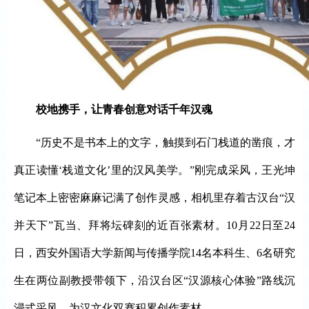
校地携手，
让青春创意对话千年汉魂
“历史不是书本上的文字，触摸到石门栈道的凿痕，才
真正读懂‘栈道文化’里的汉风美学。”刚完成采风，王光坤
笔记本上密密麻麻记满了创作灵感，相机里存着古汉台“汉
并天下”瓦当、拜将坛碑刻的近百张素材。10月22日至24
日，西安外国语大学新闻与传播学院14名本科生、6名研究
生在两位副教授带领下，沿汉台区“汉源核心体验”路线沉
浸式采风，为汉文化双赛积累创作素材。