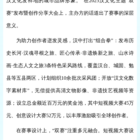
汉文化发祥地的城市品牌形象。”在2025汉文化主题“双
赛”发布暨创作分享大会上，主办方的话道出了赛事的深层
意义。
为助力创作者迸发灵感，汉中打出
“组合拳”：发布历
史长河·汉魂寻根之旅、匠心传承·非遗焕新之旅、山水诗
画·生态人文之旅3条特色采风路线，覆盖汉台、城固、勉
县等五县两区，计划组织10余批次采风团；开放“汉文化数
字素材库”，无偿提供高清文物影像、非遗技艺视频等资
源；设立总金额近百万元的奖金池，其中短视频大赛45万
元、创意设计大赛52万元，以丰厚激励吸引全球创作者。
在赛事设计上，
“双赛”注重多元融合。短视频大赛设