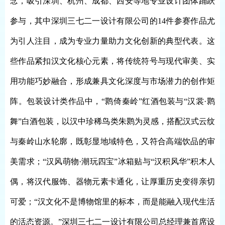
念，吸引深圳、杭州、成都、西安等地专业设计团体踊跃
参与，其中深圳三七二一设计有限公司的
14件参赛作品尤
为引人注目，成为专业力量助力文化创新的典型代表。这
些作品紧扣汉文化核心元素，将传统符号与现代审美、实
用功能巧妙融合，形成兼具文化深度与市场潜力的创作矩
阵。包装设计类作品中，“鹮倚秦岭”红酒包装与“汉裳·鹮
舞”白酒包装，以汉中珍稀鸟类朱鹮为灵感，搭配汉式云纹
与秦岭山水轮廓，既彰显地域特色，又符合高端饮品的审
美需求；“汉风萌物·潮玩四宝”冰箱贴与“汉积风华”积木人
偶，将汉代服饰、器物元素卡通化，让厚重历史变得亲切
可爱；“汉文化不是博物馆里的标本，而是能融入现代生活
的活态资源。”深圳三七二一设计有限公司总经理兼首席设