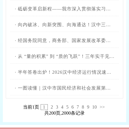
·
砥砺变革启新程——我市深入贯彻落实习近平总书记来汉中考察重要指示精神努力建设生态城市纪实
·
向内破冰、向新突围、向海通达！汉中三载实干凭思维谋变换新天
·
经国务院同意，商务部、国家发展改革委、财政部联合印发《利用外资固稳促优行动方案》
·
从 “量的积累” 到 “质的飞跃”！三年实干见证汉中发展之变
·
半年答卷出炉！2026汉中经济运行情况速览→
·
一图读懂｜汉中市国民经济和社会发展第十五个五年规划纲要（开放篇）
当前1页
1
2
3
4
5
6
7
8
9
10
>>
共200页,2000条记录